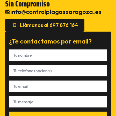
Sin Compromiso
info@controlplagaszaragoza.es
Llámanos al 697 876 164
¿Te contactamos por email?
Nombre
*
Teléfono
Email
*
Tu
mensaje